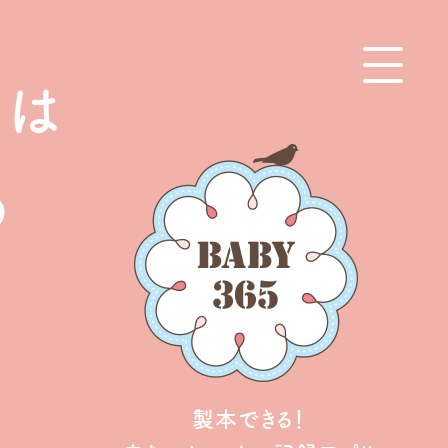
々は
の
製本できる！