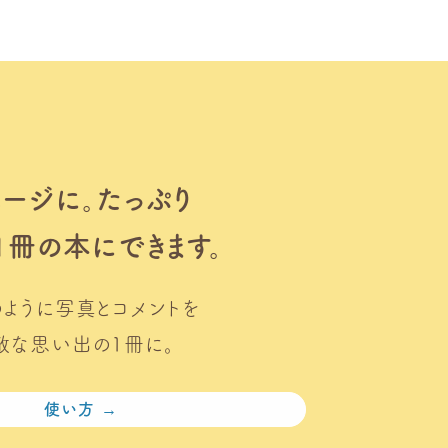
ページに。
たっぷり
1冊の本にできます。
のように写真とコメントを
敵な思い出の1冊に。
使い方