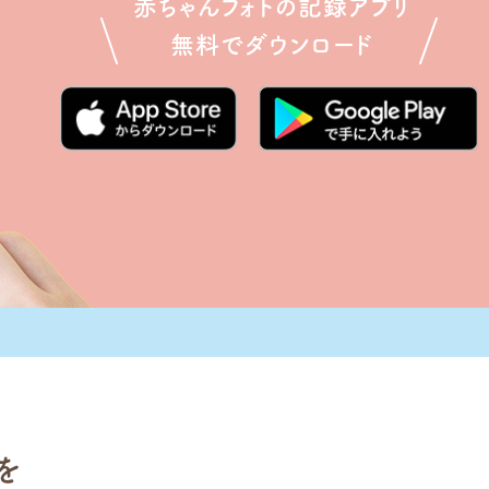
赤ちゃんフォトの
記録アプリ
無料でダウンロード
2026.07.06
[お知
を