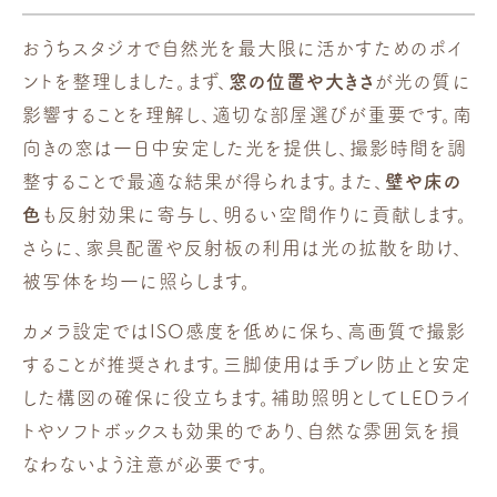
おうちスタジオで自然光を最大限に活かすためのポイ
ントを整理しました。まず、
窓の位置や大きさ
が光の質に
影響することを理解し、適切な部屋選びが重要です。南
向きの窓は一日中安定した光を提供し、撮影時間を調
整することで最適な結果が得られます。また、
壁や床の
色
も反射効果に寄与し、明るい空間作りに貢献します。
さらに、家具配置や反射板の利用は光の拡散を助け、
被写体を均一に照らします。
カメラ設定ではISO感度を低めに保ち、高画質で撮影
することが推奨されます。三脚使用は手ブレ防止と安定
した構図の確保に役立ちます。補助照明としてLEDライ
トやソフトボックスも効果的であり、自然な雰囲気を損
なわないよう注意が必要です。